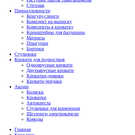
Стеллаж
Принадлежности
Кенгуру,слинги
Комплект на выписку
Комплекты в кроватку
Кронштейны для балдахина
Матрасы
Прыгунки
Бортики
Стульчики
Кровати для подростков
Одноярусные кровати
Двухъярусные кровати
Кроватки-домики
Кровати-чердаки
Акции
Коляски
Кроватки
Автокресла
Стульчики для кормления
Шезлонги,электрокачели
Комоды
Главная
Кроватки