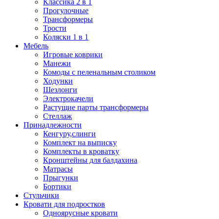
Классика 2 в 1
Прогулочные
Трансформеры
Трости
Коляски 1 в 1
Мебель
Игровые коврики
Манежи
Комоды с пеленальным столиком
Ходунки
Шезлонги
Электрокачели
Растущие парты трансформеры
Стеллаж
Принадлежности
Кенгуру,слинги
Комплект на выписку
Комплекты в кроватку
Кронштейны для балдахина
Матрасы
Прыгунки
Бортики
Стульчики
Кровати для подростков
Одноярусные кровати