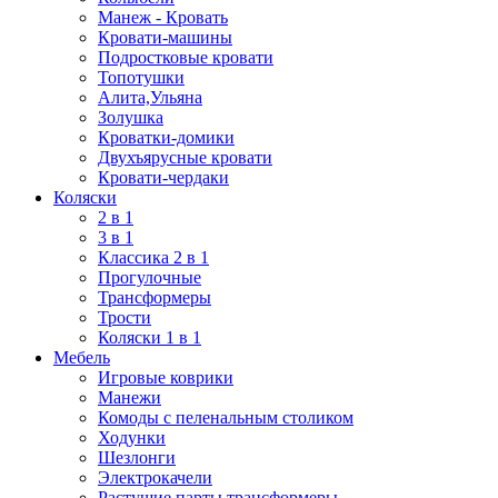
Манеж - Кровать
Кровати-машины
Подростковые кровати
Топотушки
Алита,Ульяна
Золушка
Кроватки-домики
Двухъярусные кровати
Кровати-чердаки
Коляски
2 в 1
3 в 1
Классика 2 в 1
Прогулочные
Трансформеры
Трости
Коляски 1 в 1
Мебель
Игровые коврики
Манежи
Комоды с пеленальным столиком
Ходунки
Шезлонги
Электрокачели
Растущие парты трансформеры