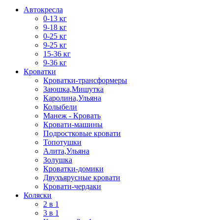
Автокресла
0-13 кг
9-18 кг
0-25 кг
9-25 кг
15-36 кг
9-36 кг
Кроватки
Кроватки-трансформеры
Заюшка,Мишутка
Каролина,Ульяна
Колыбели
Манеж - Кровать
Кровати-машины
Подростковые кровати
Топотушки
Алита,Ульяна
Золушка
Кроватки-домики
Двухъярусные кровати
Кровати-чердаки
Коляски
2 в 1
3 в 1