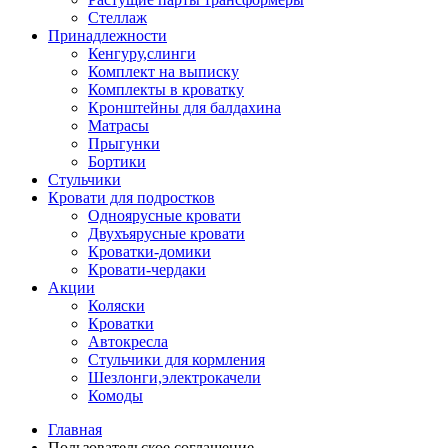
Стеллаж
Принадлежности
Кенгуру,слинги
Комплект на выписку
Комплекты в кроватку
Кронштейны для балдахина
Матрасы
Прыгунки
Бортики
Стульчики
Кровати для подростков
Одноярусные кровати
Двухъярусные кровати
Кроватки-домики
Кровати-чердаки
Акции
Коляски
Кроватки
Автокресла
Стульчики для кормления
Шезлонги,электрокачели
Комоды
Главная
Пользовательское соглашение