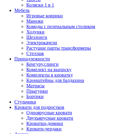
Коляски 1 в 1
Мебель
Игровые коврики
Манежи
Комоды с пеленальным столиком
Ходунки
Шезлонги
Электрокачели
Растущие парты трансформеры
Стеллаж
Принадлежности
Кенгуру,слинги
Комплект на выписку
Комплекты в кроватку
Кронштейны для балдахина
Матрасы
Прыгунки
Бортики
Стульчики
Кровати для подростков
Одноярусные кровати
Двухъярусные кровати
Кроватки-домики
Кровати-чердаки