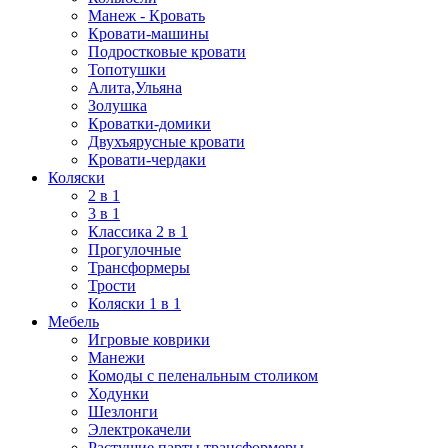
Манеж - Кровать
Кровати-машины
Подростковые кровати
Топотушки
Алита,Ульяна
Золушка
Кроватки-домики
Двухъярусные кровати
Кровати-чердаки
Коляски
2 в 1
3 в 1
Классика 2 в 1
Прогулочные
Трансформеры
Трости
Коляски 1 в 1
Мебель
Игровые коврики
Манежи
Комоды с пеленальным столиком
Ходунки
Шезлонги
Электрокачели
Растущие парты трансформеры