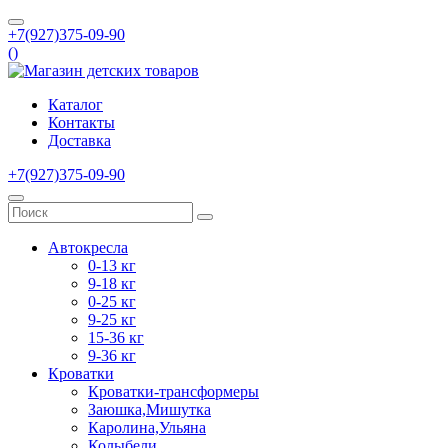
+7(927)375-09-90
(
)
Каталог
Контакты
Доставка
+7(927)375-09-90
Автокресла
0-13 кг
9-18 кг
0-25 кг
9-25 кг
15-36 кг
9-36 кг
Кроватки
Кроватки-трансформеры
Заюшка,Мишутка
Каролина,Ульяна
Колыбели