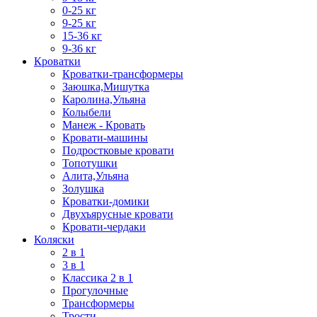
0-25 кг
9-25 кг
15-36 кг
9-36 кг
Кроватки
Кроватки-трансформеры
Заюшка,Мишутка
Каролина,Ульяна
Колыбели
Манеж - Кровать
Кровати-машины
Подростковые кровати
Топотушки
Алита,Ульяна
Золушка
Кроватки-домики
Двухъярусные кровати
Кровати-чердаки
Коляски
2 в 1
3 в 1
Классика 2 в 1
Прогулочные
Трансформеры
Трости