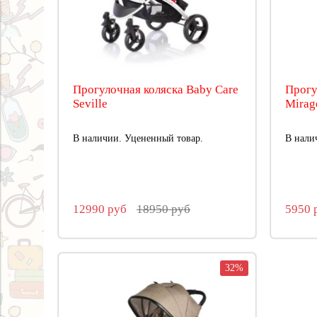
Прогулочная коляска Baby Care
Прогу
Seville
Mirag
В наличии. Уцененный товар.
В нали
12990 руб
18950 руб
5950 
32%