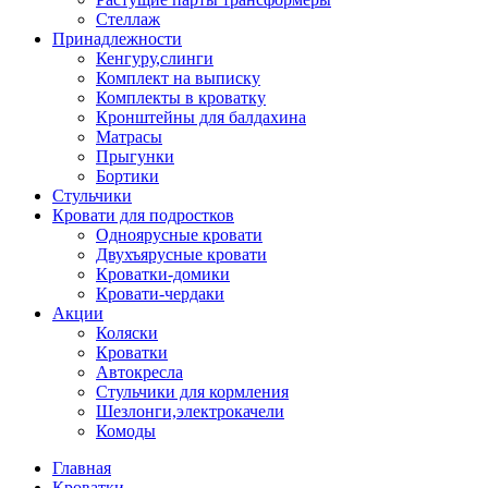
Стеллаж
Принадлежности
Кенгуру,слинги
Комплект на выписку
Комплекты в кроватку
Кронштейны для балдахина
Матрасы
Прыгунки
Бортики
Стульчики
Кровати для подростков
Одноярусные кровати
Двухъярусные кровати
Кроватки-домики
Кровати-чердаки
Акции
Коляски
Кроватки
Автокресла
Стульчики для кормления
Шезлонги,электрокачели
Комоды
Главная
Кроватки