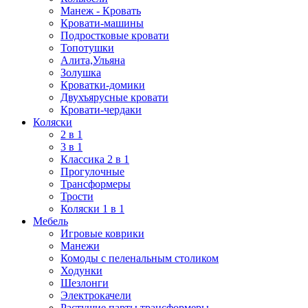
Манеж - Кровать
Кровати-машины
Подростковые кровати
Топотушки
Алита,Ульяна
Золушка
Кроватки-домики
Двухъярусные кровати
Кровати-чердаки
Коляски
2 в 1
3 в 1
Классика 2 в 1
Прогулочные
Трансформеры
Трости
Коляски 1 в 1
Мебель
Игровые коврики
Манежи
Комоды с пеленальным столиком
Ходунки
Шезлонги
Электрокачели
Растущие парты трансформеры