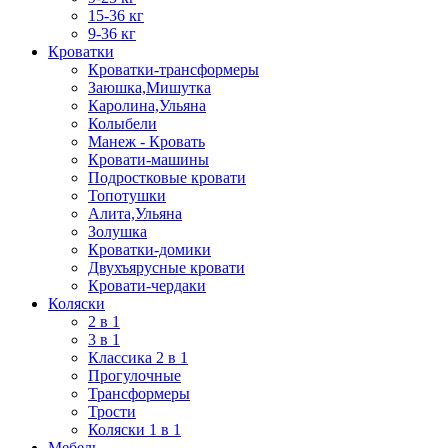
15-36 кг
9-36 кг
Кроватки
Кроватки-трансформеры
Заюшка,Мишутка
Каролина,Ульяна
Колыбели
Манеж - Кровать
Кровати-машины
Подростковые кровати
Топотушки
Алита,Ульяна
Золушка
Кроватки-домики
Двухъярусные кровати
Кровати-чердаки
Коляски
2 в 1
3 в 1
Классика 2 в 1
Прогулочные
Трансформеры
Трости
Коляски 1 в 1
Мебель