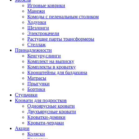
Игровые коврики
Манежи
Комоды с пеленальным столиком
Ходунки
Шезлонги
Электрокачели
Растущие парты трансформеры
Стеллаж
Принадлежности
Кенгуру,слинги
Комплект на выписку
Комплекты в кроватку
Кронштейны для балдахина
Матрасы
Прыгунки
Бортики
Стульчики
Кровати для подростков
Одноярусные кровати
Двухъярусные кровати
Кроватки-домики
Кровати-чердаки
Акции
Коляски