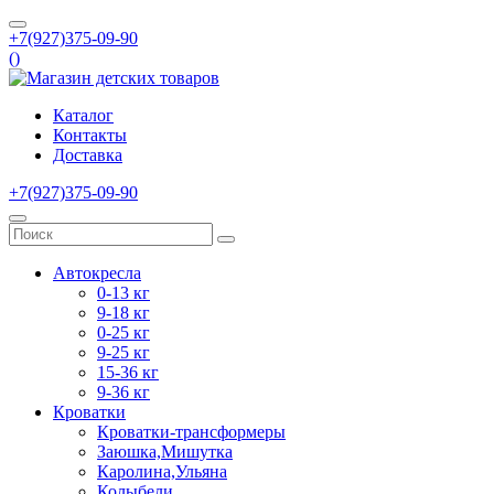
+7(927)375-09-90
(
)
Каталог
Контакты
Доставка
+7(927)375-09-90
Автокресла
0-13 кг
9-18 кг
0-25 кг
9-25 кг
15-36 кг
9-36 кг
Кроватки
Кроватки-трансформеры
Заюшка,Мишутка
Каролина,Ульяна
Колыбели