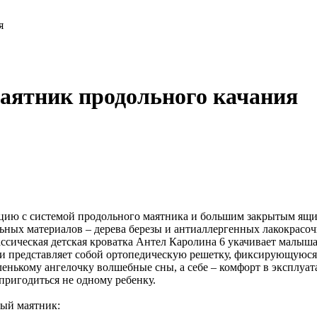
я
аятник продольного качания
цию с системой продольного маятника и большим закрытым ящик
ых материалов – дерева березы и антиаллергенных лакокрасочн
ссическая детская кроватка Антел Каролина 6 укачивает малыша
к и представляет собой ортопедическую решетку, фиксирующуюся
ленькому ангелочку волшебные сны, а себе – комфорт в эксплуа
пригодиться не одному ребенку.
ный маятник: