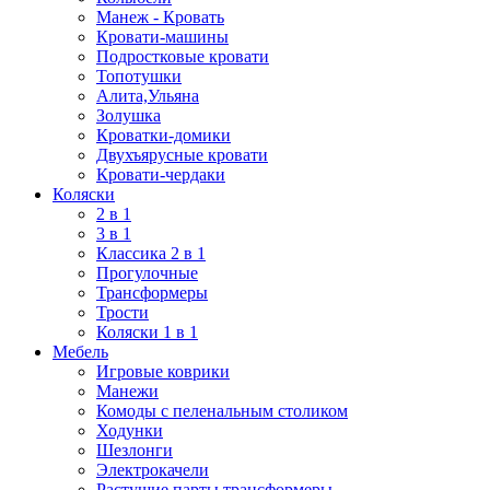
Манеж - Кровать
Кровати-машины
Подростковые кровати
Топотушки
Алита,Ульяна
Золушка
Кроватки-домики
Двухъярусные кровати
Кровати-чердаки
Коляски
2 в 1
3 в 1
Классика 2 в 1
Прогулочные
Трансформеры
Трости
Коляски 1 в 1
Мебель
Игровые коврики
Манежи
Комоды с пеленальным столиком
Ходунки
Шезлонги
Электрокачели
Растущие парты трансформеры