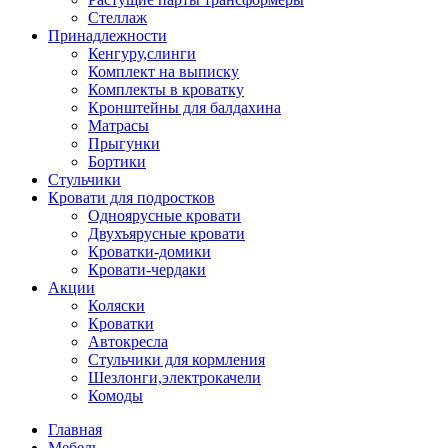
Стеллаж
Принадлежности
Кенгуру,слинги
Комплект на выписку
Комплекты в кроватку
Кронштейны для балдахина
Матрасы
Прыгунки
Бортики
Стульчики
Кровати для подростков
Одноярусные кровати
Двухъярусные кровати
Кроватки-домики
Кровати-чердаки
Акции
Коляски
Кроватки
Автокресла
Стульчики для кормления
Шезлонги,электрокачели
Комоды
Главная
Мебель