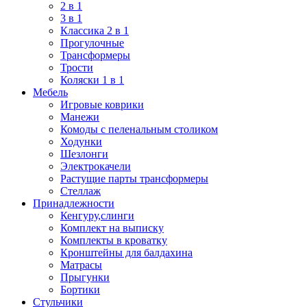
2 в 1
3 в 1
Классика 2 в 1
Прогулочные
Трансформеры
Трости
Коляски 1 в 1
Мебель
Игровые коврики
Манежи
Комоды с пеленальным столиком
Ходунки
Шезлонги
Электрокачели
Растущие парты трансформеры
Стеллаж
Принадлежности
Кенгуру,слинги
Комплект на выписку
Комплекты в кроватку
Кронштейны для балдахина
Матрасы
Прыгунки
Бортики
Стульчики