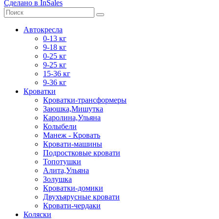
Сделано в InSales
Автокресла
0-13 кг
9-18 кг
0-25 кг
9-25 кг
15-36 кг
9-36 кг
Кроватки
Кроватки-трансформеры
Заюшка,Мишутка
Каролина,Ульяна
Колыбели
Манеж - Кровать
Кровати-машины
Подростковые кровати
Топотушки
Алита,Ульяна
Золушка
Кроватки-домики
Двухъярусные кровати
Кровати-чердаки
Коляски