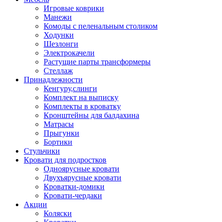
Игровые коврики
Манежи
Комоды с пеленальным столиком
Ходунки
Шезлонги
Электрокачели
Растущие парты трансформеры
Стеллаж
Принадлежности
Кенгуру,слинги
Комплект на выписку
Комплекты в кроватку
Кронштейны для балдахина
Матрасы
Прыгунки
Бортики
Стульчики
Кровати для подростков
Одноярусные кровати
Двухъярусные кровати
Кроватки-домики
Кровати-чердаки
Акции
Коляски