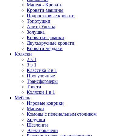
Манеж - Кровать
Кровати-машины
Подростковые кровати
Топотушки
Алита,Ульяна
Золушка
Кроватки-домики
Двухъярусные кровати
Кровати-чердаки
Коляски
2 в 1
3 в 1
Классика 2 в 1
Прогулочные
Трансформеры
Трости
Коляски 1 в 1
Мебель
Игровые коврики
Манежи
Комоды с пеленальным столиком
Ходунки
Шезлонги
Электрокачели
Растущие парты трансформеры