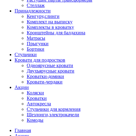
Стеллаж
Принадлежности
Кенгуру,слинги
Комплект на выписку
Комплекты в кроватку
Кронштейны для балдахина
Матрасы
Прыгунки
Бортики
Стульчики
Кровати для подростков
Одноярусные кровати
Двухъярусные кровати
Кроватки-домики
Кровати-чердаки
Акции
Коляски
Кроватки
Автокресла
Стульчики для кормления
Шезлонги,электрокачели
Комоды
Главная
Акции