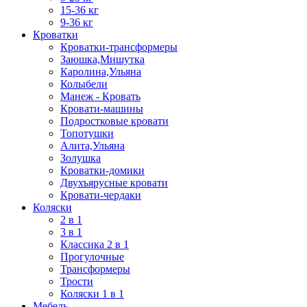
15-36 кг
9-36 кг
Кроватки
Кроватки-трансформеры
Заюшка,Мишутка
Каролина,Ульяна
Колыбели
Манеж - Кровать
Кровати-машины
Подростковые кровати
Топотушки
Алита,Ульяна
Золушка
Кроватки-домики
Двухъярусные кровати
Кровати-чердаки
Коляски
2 в 1
3 в 1
Классика 2 в 1
Прогулочные
Трансформеры
Трости
Коляски 1 в 1
Мебель